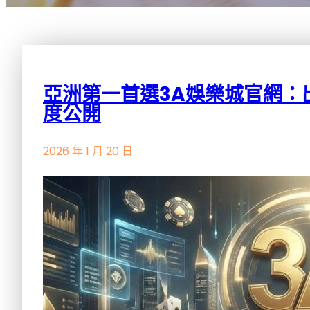
亞洲第一首選3A娛樂城官網：
度公開
2026 年 1 月 20 日