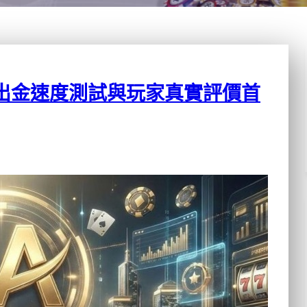
出金速度測試與玩家真實評價首