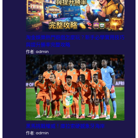
淘金娛樂熱門遊戲怎麼玩？新手必學實用技巧
與提升勝率完整攻略
作者: admin
黑馬挑戰權威！庫拉索硬撼象牙海岸
作者: admin