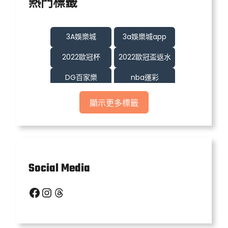
熱門標籤
3A娛樂城
3a娛樂城app
2022歐冠杯
2022歐冠盃返水
DG百家樂
nba運彩
nba運彩分析
nba運彩怎麼玩
顯示更多標籤
tha娛樂城
世足投注
優塔娛樂城
優塔娛樂城詐騙
六合彩
北京賽車pk10
Social Media
台灣線上娛樂城
娛樂城
Facebook
Instagram
Threads
娛樂城優惠
娛樂城排行
娛樂城推薦
娛樂城體驗金