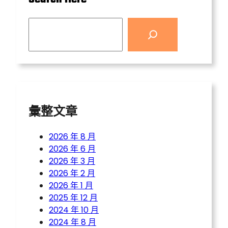
S
e
a
r
c
h
彙整文章
2026 年 8 月
2026 年 6 月
2026 年 3 月
2026 年 2 月
2026 年 1 月
2025 年 12 月
2024 年 10 月
2024 年 8 月