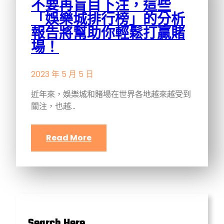
不要再盲目下注，這些
「娛樂城排行榜」的分析
報告將幫助你輕鬆打贏賭
場！
2023 年 5 月 5 日
近年來，娛樂城和賭場在世界各地越來越受到
關注，也越…
Read More
Search Here