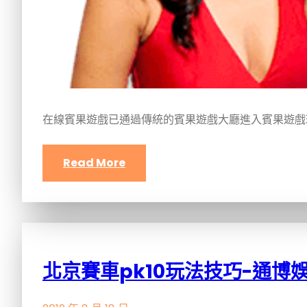
在線賓果遊戲已通過傳統的賓果遊戲大廳進入賓果遊戲
Read More
北京賽車pk10玩法技巧-通博