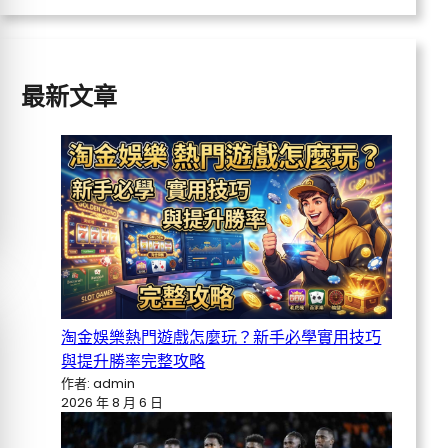
最新文章
淘金娛樂熱門遊戲怎麼玩？新手必學實用技巧
與提升勝率完整攻略
作者: admin
2026 年 8 月 6 日