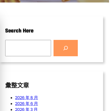
Search Here
S
e
a
r
c
h
彙整文章
2026 年 8 月
2026 年 6 月
2026 年 3 月