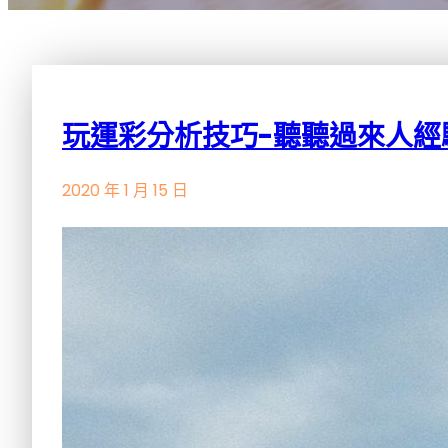
玩運彩分析技巧-聽聽過來人經
2020 年 1 月 15 日