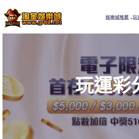
跳
至
娛樂城推薦
玩
主
要
內
容
玩運彩