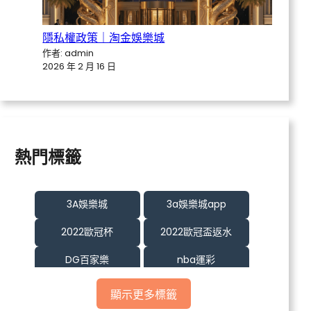
隱私權政策｜淘金娛樂城
作者: admin
2026 年 2 月 16 日
熱門標籤
3A娛樂城
3a娛樂城app
2022歐冠杯
2022歐冠盃返水
DG百家樂
nba運彩
nba運彩分析
nba運彩怎麼玩
顯示更多標籤