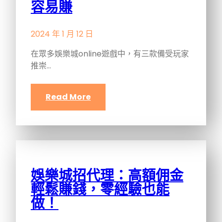
容易賺
2024 年 1 月 12 日
在眾多娛樂城online遊戲中，有三款備受玩家
推崇…
Read More
娛樂城招代理：高額佣金
輕鬆賺錢，零經驗也能
做！