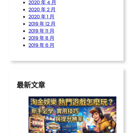
2020 年 4 月
2020 年 2 月
2020 年 1 月
2019 年 12 月
2019 年 11 月
2019 年 8 月
2019 年 6 月
最新文章