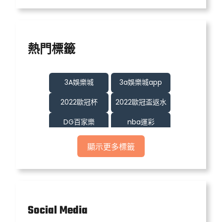
熱門標籤
3A娛樂城
3a娛樂城app
2022歐冠杯
2022歐冠盃返水
DG百家樂
nba運彩
nba運彩分析
nba運彩怎麼玩
顯示更多標籤
tha娛樂城
世足投注
優塔娛樂城
優塔娛樂城詐騙
六合彩
北京賽車pk10
Social Media
台灣線上娛樂城
娛樂城