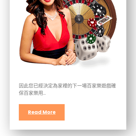
因此您已經決定為家裡的下一場百家樂遊戲確
保百家樂用…
Read More