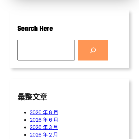
Search Here
S
e
a
r
c
h
彙整文章
2026 年 8 月
2026 年 6 月
2026 年 3 月
2026 年 2 月