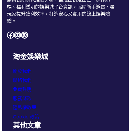
暢、福利透明的娛樂城平台資訊，協助新手避雷、老
通博娛樂城
通博娛樂城官網
玩家提升獲利效率，打造安心又實用的線上娛樂體
通博娛樂城評價
運動彩券單場
驗。
運彩比分
運彩足球分析
Facebook
Instagram
Threads
運彩足球玩法
淘金娛樂城
關於我們
聯絡我們
免責聲明
服務條款
隱私權政策
Cookie 政策
其他文章