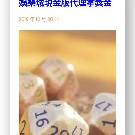
娛樂城現金版代理拿獎金
2019 年 12 月 30 日