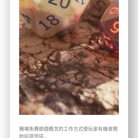
賭場免費遊戲概念的工作方式使玩家有機會開
始玩提供這…