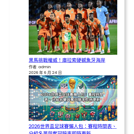
黑馬挑戰權威！庫拉索硬撼象牙海岸
作者: admin
2026 年 6 月 24 日
2026世界盃足球賽懶人包：賽程時間表、
分組名單與奪冠賠率即時更新