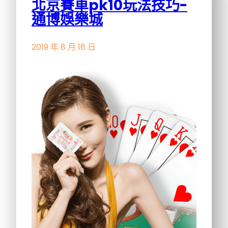
北京賽車pk10玩法技巧-
通博娛樂城
2019 年 8 月 18 日