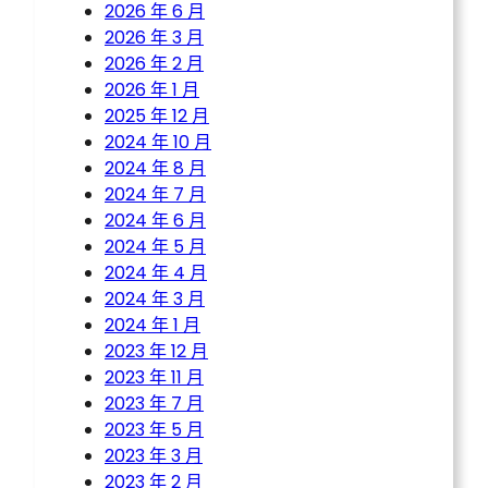
2026 年 6 月
2026 年 3 月
2026 年 2 月
2026 年 1 月
2025 年 12 月
2024 年 10 月
2024 年 8 月
2024 年 7 月
2024 年 6 月
2024 年 5 月
2024 年 4 月
2024 年 3 月
2024 年 1 月
2023 年 12 月
2023 年 11 月
2023 年 7 月
2023 年 5 月
2023 年 3 月
2023 年 2 月