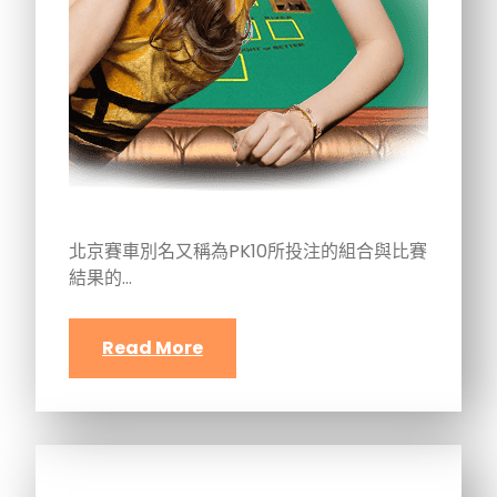
北京賽車別名又稱為PK10所投注的組合與比賽
結果的…
Read More