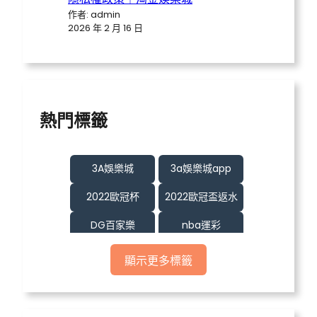
作者: admin
2026 年 2 月 16 日
熱門標籤
3A娛樂城
3a娛樂城app
2022歐冠杯
2022歐冠盃返水
DG百家樂
nba運彩
nba運彩分析
nba運彩怎麼玩
顯示更多標籤
tha娛樂城
世足投注
優塔娛樂城
優塔娛樂城詐騙