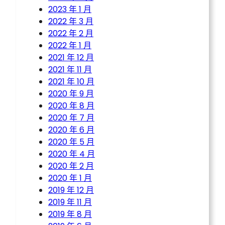
2023 年 1 月
2022 年 3 月
2022 年 2 月
2022 年 1 月
2021 年 12 月
2021 年 11 月
2021 年 10 月
2020 年 9 月
2020 年 8 月
2020 年 7 月
2020 年 6 月
2020 年 5 月
2020 年 4 月
2020 年 2 月
2020 年 1 月
2019 年 12 月
2019 年 11 月
2019 年 8 月