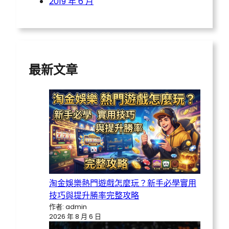
2019 年 6 月
最新文章
淘金娛樂熱門遊戲怎麼玩？新手必學實用
技巧與提升勝率完整攻略
作者: admin
2026 年 8 月 6 日