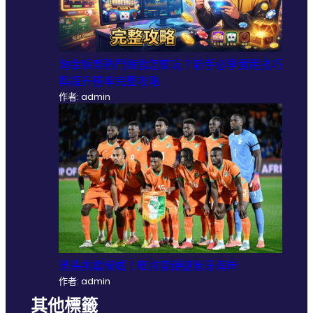
淘金娛樂熱門遊戲怎麼玩？新手必學實用技巧
與提升勝率完整攻略
作者: admin
黑馬挑戰權威！庫拉索硬撼象牙海岸
作者: admin
其他標籤