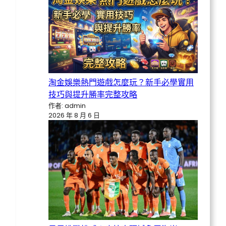
淘金娛樂熱門遊戲怎麼玩？新手必學實用
技巧與提升勝率完整攻略
作者: admin
2026 年 8 月 6 日