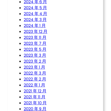
2024 年 6 月
2024 年 5 月
2024 年 4 月
2024 年 3 月
2024 年 1 月
2023 年 12 月
2023 年 11 月
2023 年 7 月
2023 年 5 月
2023 年 3 月
2023 年 2 月
2023 年 1 月
2022 年 3 月
2022 年 2 月
2022 年 1 月
2021 年 12 月
2021 年 11 月
2021 年 10 月
2020 年 9 月