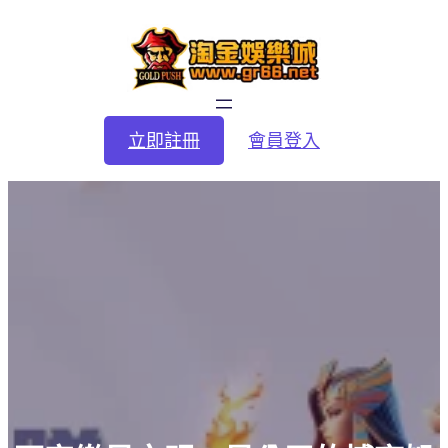
跳
至
主
要
內
容
立即註冊
會員登入