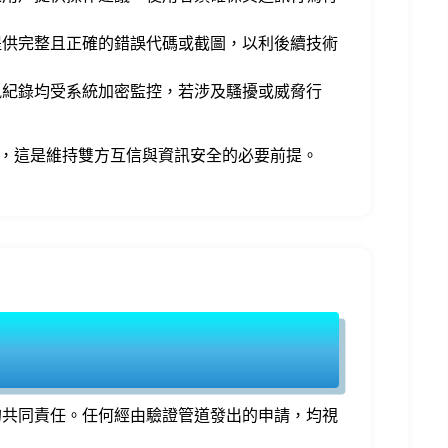
提供完整且正確的錯誤代碼或截圖，以利後續技術
訊紀錄均受系統加密監控，若涉及騷擾或威脅行
，這是維持雙方互信與資訊安全的必要前提。
共同責任。任何經由驗證管道發出的申請，均視