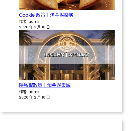
Cookie 政策｜淘金娛樂城
作者: admin
2026 年 2 月 16 日
隱私權政策｜淘金娛樂城
作者: admin
2026 年 2 月 16 日