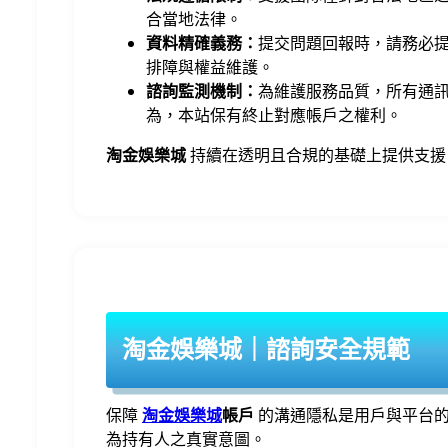
合當地法律。
資料精確義務：
提交問題回報時，請務必
排障與權益維護。
諮詢監測機制：
為維護服務品質，所有通
為，本站保有終止對應帳戶之權利。
淘金娛樂城
持續在透明且合規的基礎上提供支援
淘金娛樂城｜諮詢安全規範
保障
淘金娛樂城
帳戶
的溝通隱私是用戶與平台的
為持有人之真實意圖。