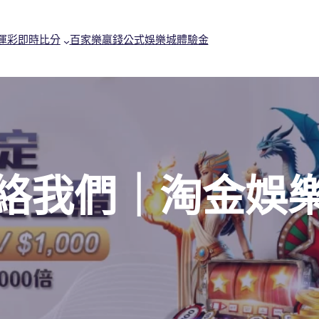
運彩即時比分
百家樂贏錢公式
娛樂城體驗金
絡我們｜淘金娛