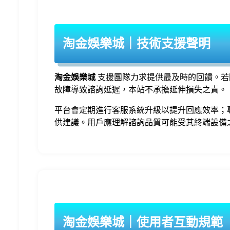
淘金娛樂城｜技術支援聲明
淘金娛樂城
支援團隊力求提供最及時的回饋。若
故障導致諮詢延遲，本站不承擔延伸損失之責。
平台會定期進行客服系統升級以提升回應效率；
供建議。用戶應理解諮詢品質可能受其終端設備
淘金娛樂城｜使用者互動規範