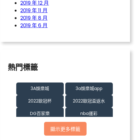
2019 年 12 月
2019 年 11 月
2019 年 8 月
2019 年 6 月
熱門標籤
3A娛樂城
3a娛樂城app
2022歐冠杯
2022歐冠盃返水
DG百家樂
nba運彩
nba運彩分析
nba運彩怎麼玩
顯示更多標籤
tha娛樂城
世足投注