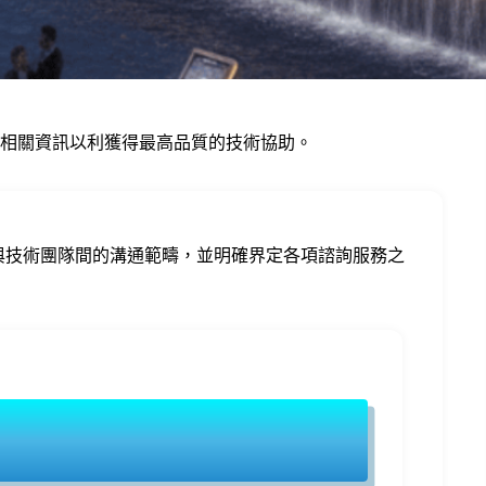
相關資訊以利獲得最高品質的技術協助。
與技術團隊間的溝通範疇，並明確界定各項諮詢服務之