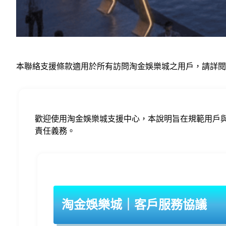
本聯絡支援條款適用於所有訪問淘金娛樂城之用戶，請詳閱
歡迎使用淘金娛樂城支援中心，本說明旨在規範用戶
責任義務。
淘金娛樂城｜客戶服務協議