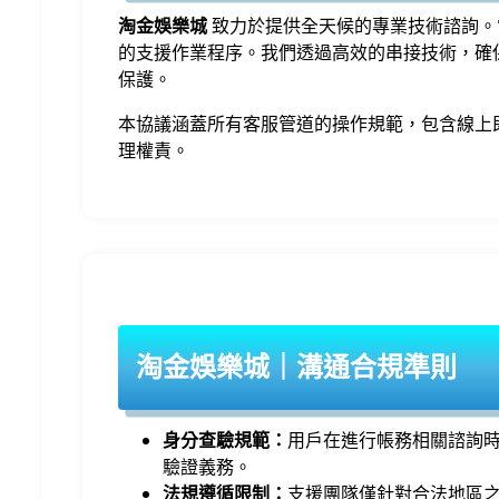
淘金娛樂城
致力於提供全天候的專業技術諮詢。
的支援作業程序。我們透過高效的串接技術，確
保護。
本協議涵蓋所有客服管道的操作規範，包含線上
理權責。
淘金娛樂城｜溝通合規準則
身分查驗規範：
用戶在進行帳務相關諮詢時
驗證義務。
法規遵循限制：
支援團隊僅針對合法地區