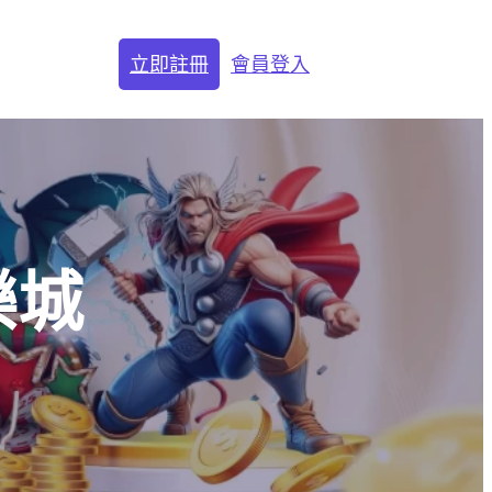
立即註冊
會員登入
樂城