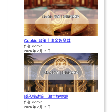
Cookie 政策｜淘金娛樂城
作者: admin
2026 年 2 月 16 日
隱私權政策｜淘金娛樂城
作者: admin
2026 年 2 月 16 日