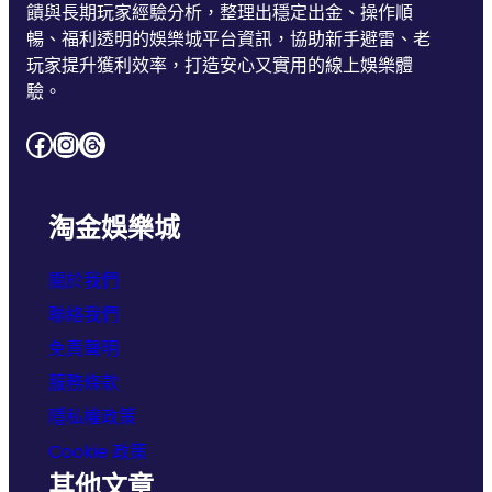
通博
通博娛樂
饋與長期玩家經驗分析，整理出穩定出金、操作順
暢、福利透明的娛樂城平台資訊，協助新手避雷、老
通博娛樂城
通博娛樂城官網
玩家提升獲利效率，打造安心又實用的線上娛樂體
通博娛樂城評價
運動彩券單場
驗。
運彩比分
運彩足球分析
Facebook
Instagram
Threads
運彩足球玩法
淘金娛樂城
關於我們
聯絡我們
免責聲明
服務條款
隱私權政策
Cookie 政策
其他文章