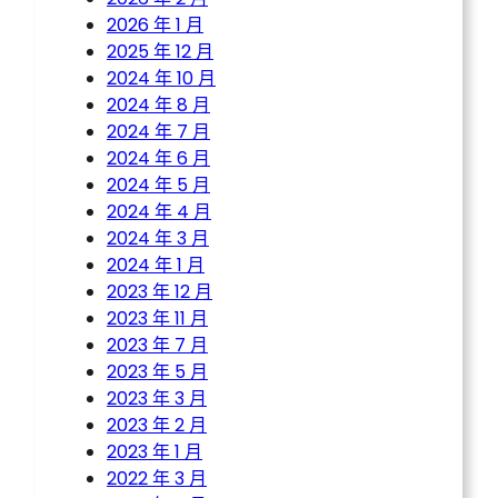
2026 年 1 月
2025 年 12 月
2024 年 10 月
2024 年 8 月
2024 年 7 月
2024 年 6 月
2024 年 5 月
2024 年 4 月
2024 年 3 月
2024 年 1 月
2023 年 12 月
2023 年 11 月
2023 年 7 月
2023 年 5 月
2023 年 3 月
2023 年 2 月
2023 年 1 月
2022 年 3 月