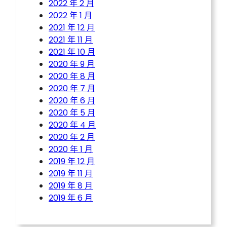
2022 年 2 月
2022 年 1 月
2021 年 12 月
2021 年 11 月
2021 年 10 月
2020 年 9 月
2020 年 8 月
2020 年 7 月
2020 年 6 月
2020 年 5 月
2020 年 4 月
2020 年 2 月
2020 年 1 月
2019 年 12 月
2019 年 11 月
2019 年 8 月
2019 年 6 月