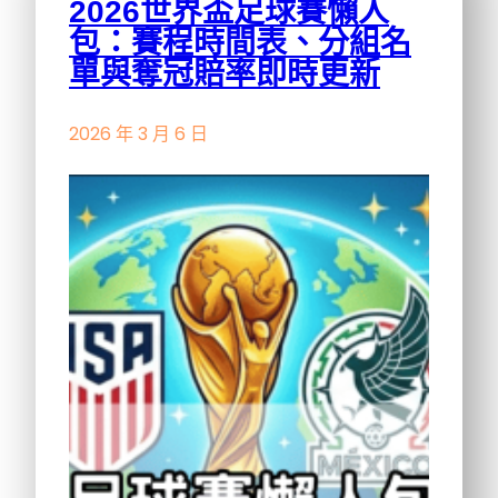
2026世界盃足球賽懶人
包：賽程時間表、分組名
單與奪冠賠率即時更新
2026 年 3 月 6 日