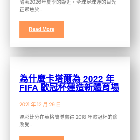
隨著2026年夏季的臨近，全球足球迷的目光
正聚焦於…
Read More
為什麼卡塔爾為 2022 年
FIFA 歐冠杯建造新體育場
2021 年 12 月 29 日
運彩比分在英格蘭隊贏得 2018 年歐冠杯的慘
敗受…