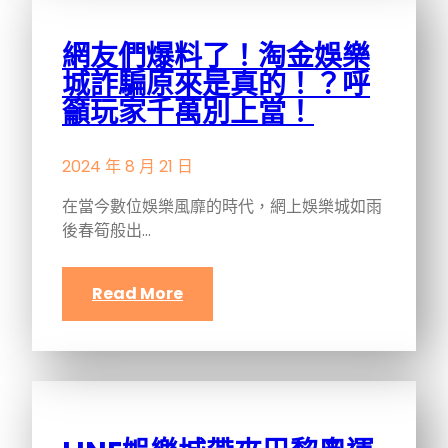
網友們爆料了！淘金娛樂
城詐騙原來是真的！？呼
籲玩家千萬別上當！
2024 年 8 月 21 日
在當今數位娛樂風靡的時代，網上娛樂城如雨
後春筍般出…
Read More