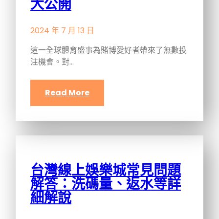
大公開
2024 年 7 月 13 日
這一全球體育盛事為賭博愛好者帶來了無數投
注機會。對…
Read More
台灣線上娛樂城常見問題
解答：洗碼量、返水等詳
細解說​