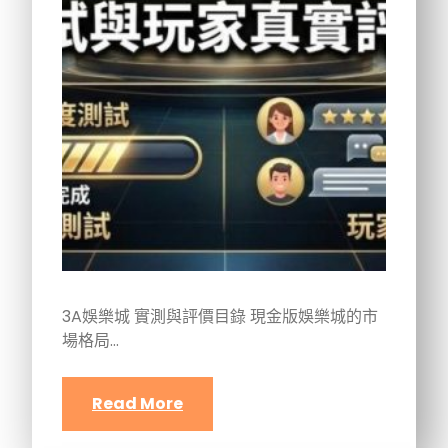
3A娛樂城 實測與評價目錄 現金版娛樂城的市
場格局…
Read More