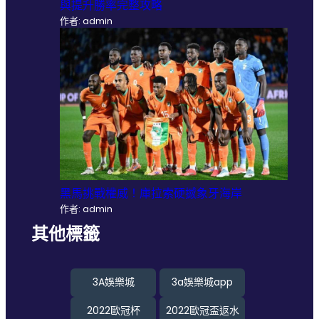
與提升勝率完整攻略
作者: admin
黑馬挑戰權威！庫拉索硬撼象牙海岸
作者: admin
其他標籤
3A娛樂城
3a娛樂城app
2022歐冠杯
2022歐冠盃返水