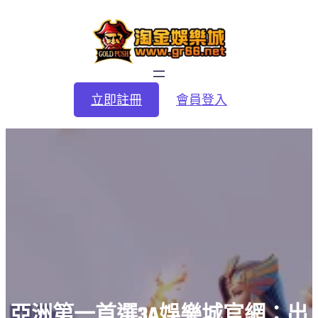
跳
至
主
要
內
容
立即註冊
會員登入
亞洲第一首選3A娛樂城官網：出