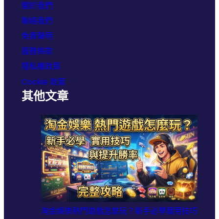
關於我們
聯絡我們
免責聲明
服務條款
隱私權政策
Cookie 政策
其他文章
淘金娛樂熱門遊戲怎麼玩？新手必學實用技巧