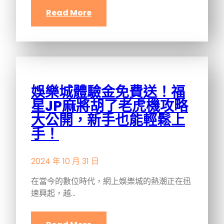
Read More
娛樂城體驗金免費送！福
星JP麻將胡了老虎機攻略
大公開，新手也能輕鬆上
手！
2024 年 10 月 31 日
在當今的數位時代，網上娛樂城的熱潮正在迅
速興起，越…