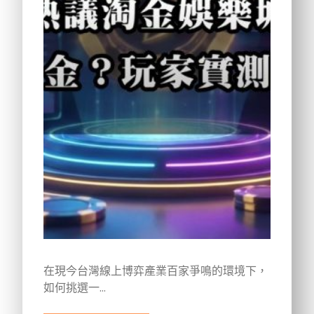
在現今台灣線上博弈產業百家爭鳴的環境下，
如何挑選一…