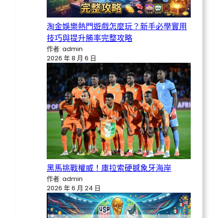
淘金娛樂熱門遊戲怎麼玩？新手必學實用
技巧與提升勝率完整攻略
作者: admin
2026 年 8 月 6 日
黑馬挑戰權威！庫拉索硬撼象牙海岸
作者: admin
2026 年 6 月 24 日