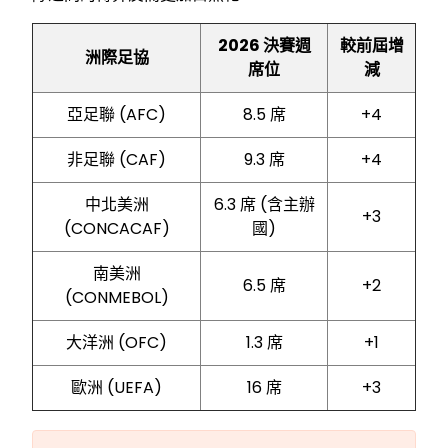
2026 決賽週
較前屆增
洲際足協
席位
減
亞足聯 (AFC)
8.5 席
+4
非足聯 (CAF)
9.3 席
+4
中北美洲
6.3 席 (含主辦
+3
(CONCACAF)
國)
南美洲
6.5 席
+2
(CONMEBOL)
大洋洲 (OFC)
1.3 席
+1
歐洲 (UEFA)
16 席
+3