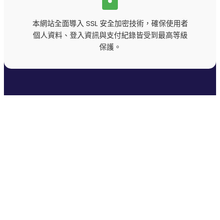
歐博
沙龍娛樂
本網站全面導入 SSL 安全加密技術，確保使用者
淘金娛樂城
淘金娛樂城詐騙
個人資料、登入資訊與支付紀錄皆受到最高等級
淘金娛樂城評價
玩運彩
保護。
玩運彩即時比分
玩運彩報馬仔
現金版娛樂城
百家樂
百家樂贏錢公式
豪神娛樂城
通博
通博娛樂
通博娛樂城
通博娛樂城官網
通博娛樂城評價
運動彩券單場
運彩比分
運彩足球分析
運彩足球玩法