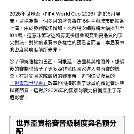
2026年世界盃（FIFA World Cup 2026）將於6月展
開，這場為期一個多月的盛會將在16個主辦城市間輪番
上演。由於參賽隊伍增加，比賽場次總數將大幅提升至
104場，這意味著球迷將有更多機會觀賞到高品質的頂
尖對決。對於追求賽事多樣性的觀看者而言，本屆賽事
的密度與廣度前所未見。
除了傳統強權如巴西、阿根廷、法國與英格蘭外，擴編
後的賽制也給予了更多亞非地區國家進入會內賽的機
會。在討論國家隊層級的賽事時，近期備受矚目的
「俱樂部世界盃」
改革也間接影響了球員的體能管理與
聯賽節奏，這對於2026年的國家隊戰力儲備產生了深
遠影響。
世界盃資格賽晉級制度與名額分
配