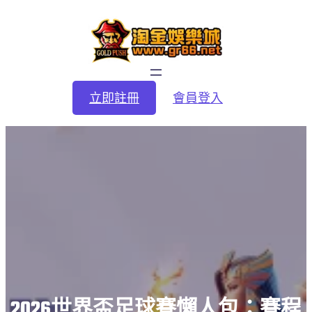
跳
至
主
要
內
容
立即註冊
會員登入
2026世界盃足球賽懶人包：賽程