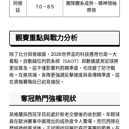
阿根
團隊體系成熟、精神領袖
7.0 – 8.5
廷
帶領
觀賽重點與戰力分析
除了比分與晉級圖，2026世界盃的科技應用也是一大
看點。自動越位判罰系統（SAOT）與數據感測足球將
更加普及，這不僅影響判罰精準度，也改變了防守戰
術。在進攻端，各隊更強調反擊速度與長傳精準度，這
在資格賽階段已初見端倪。
奪冠熱門強權現狀
英格蘭與西班牙目前處於新老交替後的收割期，年輕球
員在歐洲賽事中展現出的成熟度令人驚嘆。而巴西隊在
歷經換帥風波後，正試圖找回屬於森巴軍團的節奏。在