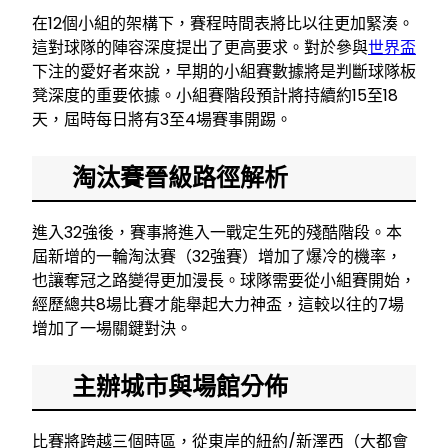
在12個小組的架構下，賽程時間表將比以往更加緊湊。
這對球隊的陣容深度提出了更高要求。對於參與
世界盃
下注的愛好者來說，早期的小組賽數據將是判斷球隊板
凳深度的重要依據。小組賽階段預計將持續約15至18
天，屆時每日將有3至4場賽事開踢。
淘汰賽晉級路徑解析
進入32強後，賽事將進入一戰定生死的殘酷階段。本
屆新增的一輪淘汰賽（32強賽）增加了爆冷的機率，
也讓奪冠之路變得更加漫長。球隊需要從小組賽開始，
經歷總共8場比賽才能舉起大力神盃，這較以往的7場
增加了一場關鍵對決。
主辦城市與場館分佈
比賽將跨越三個時區，從東岸的紐約/新澤西（大都會