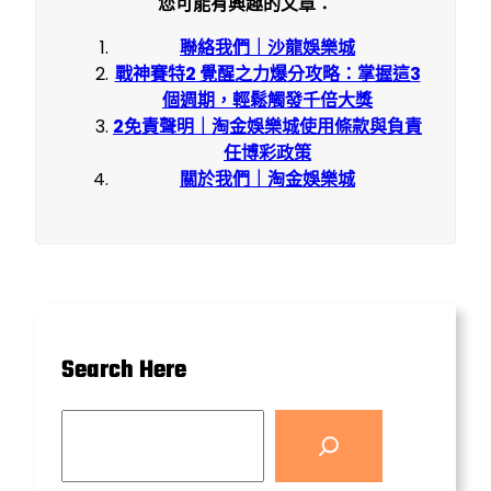
您可能有興趣的文章：
聯絡我們｜沙龍娛樂城
戰神賽特2 覺醒之力爆分攻略：掌握這3
個週期，輕鬆觸發千倍大獎
2免責聲明｜淘金娛樂城使用條款與負責
任博彩政策
關於我們｜淘金娛樂城
Search Here
S
e
a