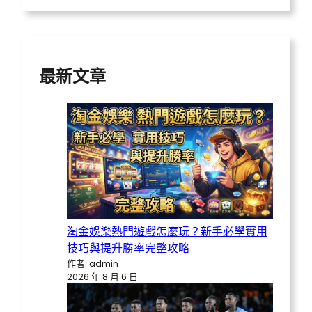
r
c
h
最新文章
淘金娛樂熱門遊戲怎麼玩？新手必學實用
技巧與提升勝率完整攻略
作者: admin
2026 年 8 月 6 日