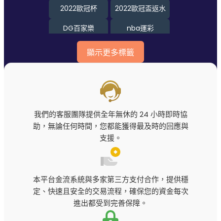
2022歐冠杯
2022歐冠盃返水
DG百家樂
nba運彩
nba運彩分析
nba運彩怎麼玩
顯示更多標籤
tha娛樂城
世足投注
優塔娛樂城
優塔娛樂城詐騙
六合彩
北京賽車pk10
我們的客服團隊提供全年無休的 24 小時即時協
助，無論任何時間，您都能獲得最及時的回應與
台灣線上娛樂城
娛樂城
支援。
娛樂城優惠
娛樂城排行
娛樂城推薦
娛樂城體驗金
本平台金流系統與多家第三方支付合作，提供穩
捕魚機
歐冠杯下注
定、快速且安全的交易流程，確保您的資金每次
進出都受到完善保障。
歐冠盃2022
歐冠盃足球