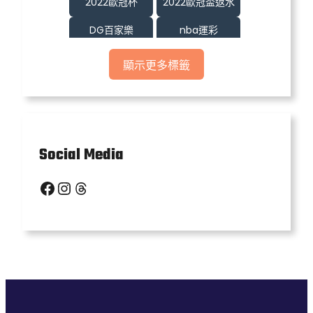
2022歐冠杯
2022歐冠盃返水
DG百家樂
nba運彩
nba運彩分析
nba運彩怎麼玩
顯示更多標籤
tha娛樂城
世足投注
優塔娛樂城
優塔娛樂城詐騙
六合彩
北京賽車pk10
Social Media
台灣線上娛樂城
娛樂城
Facebook
Instagram
Threads
娛樂城優惠
娛樂城排行
娛樂城推薦
娛樂城體驗金
捕魚機
歐冠杯下注
歐冠盃2022
歐冠盃足球
歐博
沙龍娛樂