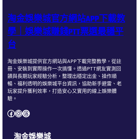
淘金娛樂城
淘金娛樂城詐騙
淘金娛樂城官方網站APP下載教
淘金娛樂城評價
玩運彩
學｜娛樂城賺錢PTT票選最穩平
玩運彩即時比分
玩運彩報馬仔
台
現金版娛樂城
百家樂
百家樂贏錢公式
豪神娛樂城
淘金娛樂城提供官方網站與APP下載完整教學，從註
冊、安裝到實際操作一次搞懂。透過PTT網友實測回
通博
通博娛樂
饋與長期玩家經驗分析，整理出穩定出金、操作順
暢、福利透明的娛樂城平台資訊，協助新手避雷、老
通博娛樂城
通博娛樂城官網
玩家提升獲利效率，打造安心又實用的線上娛樂體
通博娛樂城評價
運動彩券單場
驗。
運彩比分
運彩足球分析
Facebook
Instagram
Threads
運彩足球玩法
淘金娛樂城