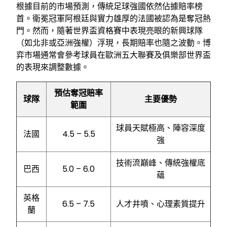
根據目前的市場預測，傳統足球強國依然佔據賠率榜
首。衛冕冠軍阿根廷與實力雄厚的法國被認為是奪冠熱
門。然而，隨著世界盃資格賽中表現亮眼的新興球隊
（如北非或亞洲強權）浮現，長期賠率也隨之波動。博
弈市場通常會參考球員在歐洲五大聯賽及俱樂部世界盃
的表現來調整數據。
預估奪冠賠率
球隊
主要優勢
範圍
球員天賦極高、陣容深度
法國
4.5 – 5.5
強
技術流巔峰、傳統強權底
巴西
5.0 – 6.0
蘊
英格
6.5 – 7.5
人才井噴、心理素質提升
蘭