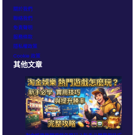
關於我們
聯絡我們
免責聲明
服務條款
隱私權政策
Cookie 政策
其他文章