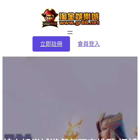
跳
至
主
要
內
容
立即註冊
會員登入