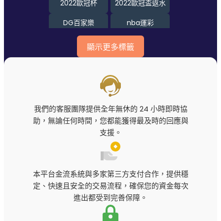
2022歐冠杯
2022歐冠盃返水
DG百家樂
nba運彩
nba運彩分析
nba運彩怎麼玩
顯示更多標籤
tha娛樂城
世足投注
優塔娛樂城
優塔娛樂城詐騙
六合彩
北京賽車pk10
我們的客服團隊提供全年無休的 24 小時即時協
助，無論任何時間，您都能獲得最及時的回應與
台灣線上娛樂城
娛樂城
支援。
娛樂城優惠
娛樂城排行
娛樂城推薦
娛樂城體驗金
本平台金流系統與多家第三方支付合作，提供穩
捕魚機
歐冠杯下注
定、快速且安全的交易流程，確保您的資金每次
進出都受到完善保障。
歐冠盃2022
歐冠盃足球
歐博
沙龍娛樂