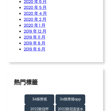
2020 年 6 月
2020 年 5 月
2020 年 4 月
2020 年 2 月
2020 年 1 月
2019 年 12 月
2019 年 11 月
2019 年 8 月
2019 年 6 月
熱門標籤
3A娛樂城
3a娛樂城app
2022歐冠杯
2022歐冠盃返水