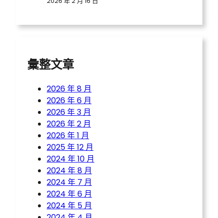
2026 年 2 月 16 日
彙整文章
2026 年 8 月
2026 年 6 月
2026 年 3 月
2026 年 2 月
2026 年 1 月
2025 年 12 月
2024 年 10 月
2024 年 8 月
2024 年 7 月
2024 年 6 月
2024 年 5 月
2024 年 4 月