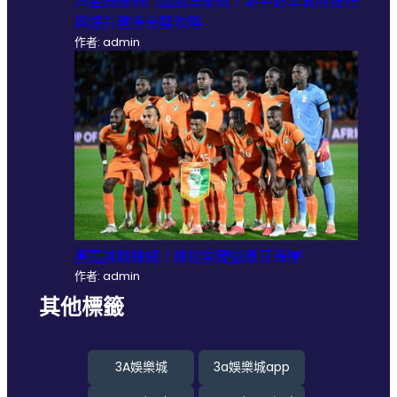
淘金娛樂熱門遊戲怎麼玩？新手必學實用技巧
與提升勝率完整攻略
作者: admin
黑馬挑戰權威！庫拉索硬撼象牙海岸
作者: admin
其他標籤
3A娛樂城
3a娛樂城app