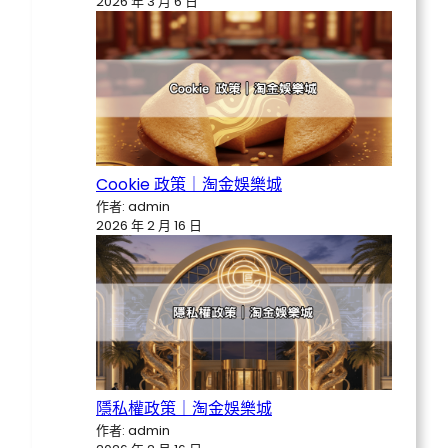
2026 年 3 月 6 日
Cookie 政策｜淘金娛樂城
作者: admin
2026 年 2 月 16 日
隱私權政策｜淘金娛樂城
作者: admin