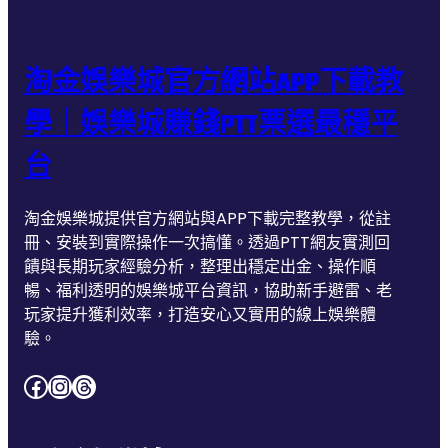
歐博
沙龍娛樂
淘金娛樂城
淘金娛樂城詐騙
淘金娛樂城官方網站APP下載教
淘金娛樂城評價
玩運彩
學｜娛樂城賺錢PTT票選最穩平
玩運彩即時比分
玩運彩報馬仔
台
現金版娛樂城
百家樂
百家樂贏錢公式
豪神娛樂城
淘金娛樂城提供官方網站與APP下載完整教學，從註
冊、安裝到實際操作一次搞懂。透過PTT網友實測回
通博
通博娛樂
饋與長期玩家經驗分析，整理出穩定出金、操作順
暢、福利透明的娛樂城平台資訊，協助新手避雷、老
通博娛樂城
通博娛樂城官網
玩家提升獲利效率，打造安心又實用的線上娛樂體
通博娛樂城評價
運動彩券單場
驗。
運彩比分
運彩足球分析
Facebook
Instagram
Threads
運彩足球玩法