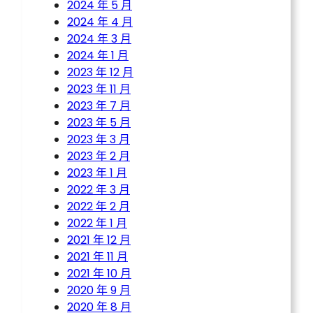
2024 年 5 月
2024 年 4 月
2024 年 3 月
2024 年 1 月
2023 年 12 月
2023 年 11 月
2023 年 7 月
2023 年 5 月
2023 年 3 月
2023 年 2 月
2023 年 1 月
2022 年 3 月
2022 年 2 月
2022 年 1 月
2021 年 12 月
2021 年 11 月
2021 年 10 月
2020 年 9 月
2020 年 8 月