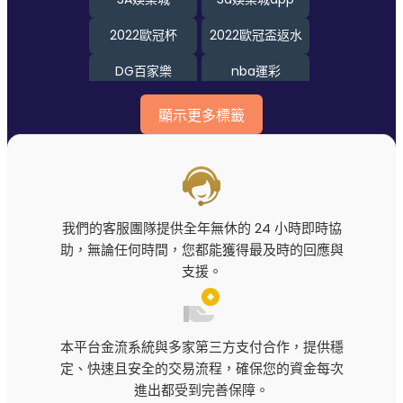
2022歐冠杯
2022歐冠盃返水
DG百家樂
nba運彩
nba運彩分析
nba運彩怎麼玩
顯示更多標籤
tha娛樂城
世足投注
優塔娛樂城
優塔娛樂城詐騙
六合彩
北京賽車pk10
我們的客服團隊提供全年無休的 24 小時即時協
助，無論任何時間，您都能獲得最及時的回應與
台灣線上娛樂城
娛樂城
支援。
娛樂城優惠
娛樂城排行
娛樂城推薦
娛樂城體驗金
本平台金流系統與多家第三方支付合作，提供穩
捕魚機
歐冠杯下注
定、快速且安全的交易流程，確保您的資金每次
進出都受到完善保障。
歐冠盃2022
歐冠盃足球