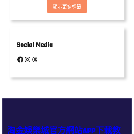
nba運彩分析
nba運彩怎麼玩
顯示更多標籤
tha娛樂城
世足投注
優塔娛樂城
優塔娛樂城詐騙
六合彩
北京賽車pk10
Social Media
台灣線上娛樂城
娛樂城
Facebook
Instagram
Threads
娛樂城優惠
娛樂城排行
娛樂城推薦
娛樂城體驗金
捕魚機
歐冠杯下注
歐冠盃2022
歐冠盃足球
歐博
沙龍娛樂
淘金娛樂城
淘金娛樂城詐騙
淘金娛樂城官方網站APP下載教