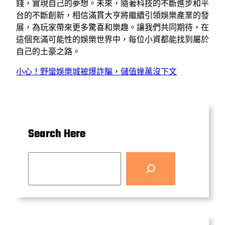
錢，實現自己的夢想。未來，隨著科技的不斷進步和平
台的不斷創新，相信滿貫大亨將繼續引領娛樂產業的發
展，為玩家帶來更多驚喜和樂趣。讓我們共同期待，在
這個充滿可能性的娛樂世界中，每位小資都能找到屬於
自己的土豪之路。
小心！野蠻娛樂城被爆詐騙，儲值幾萬沒下文
Search Here
S
e
a
r
c
h