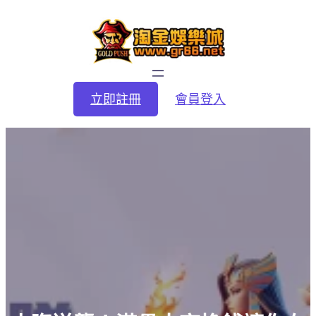
跳
至
主
要
內
容
立即註冊
會員登入