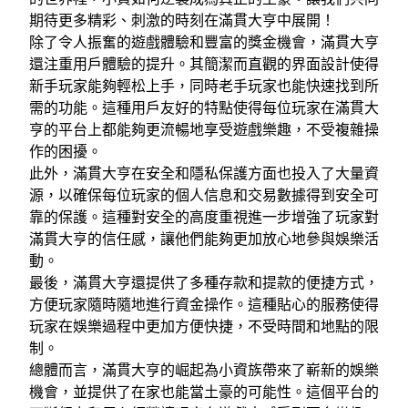
期待更多精彩、刺激的時刻在滿貫大亨中展開！
除了令人振奮的遊戲體驗和豐富的獎金機會，滿貫大亨
還注重用戶體驗的提升。其簡潔而直觀的界面設計使得
新手玩家能夠輕松上手，同時老手玩家也能快速找到所
需的功能。這種用戶友好的特點使得每位玩家在滿貫大
亨的平台上都能夠更流暢地享受遊戲樂趣，不受複雜操
作的困擾。
此外，滿貫大亨在安全和隱私保護方面也投入了大量資
源，以確保每位玩家的個人信息和交易數據得到安全可
靠的保護。這種對安全的高度重視進一步增強了玩家對
滿貫大亨的信任感，讓他們能夠更加放心地參與娛樂活
動。
最後，滿貫大亨還提供了多種存款和提款的便捷方式，
方便玩家隨時隨地進行資金操作。這種貼心的服務使得
玩家在娛樂過程中更加方便快捷，不受時間和地點的限
制。
總體而言，滿貫大亨的崛起為小資族帶來了嶄新的娛樂
機會，並提供了在家也能當土豪的可能性。這個平台的