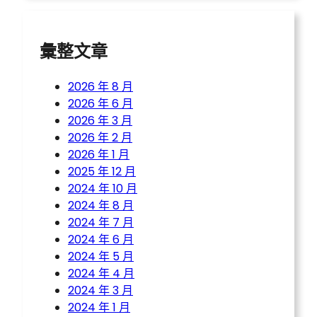
彙整文章
2026 年 8 月
2026 年 6 月
2026 年 3 月
2026 年 2 月
2026 年 1 月
2025 年 12 月
2024 年 10 月
2024 年 8 月
2024 年 7 月
2024 年 6 月
2024 年 5 月
2024 年 4 月
2024 年 3 月
2024 年 1 月