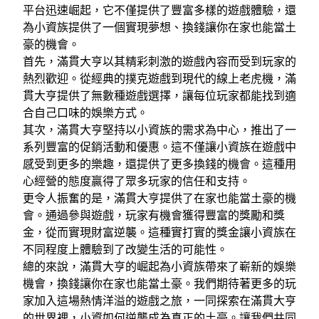
平台迅速崛起，它不僅提供了豐富多樣的遊戲體驗，還
為小資族提供了一個實現夢想、換錢讓你在家也能當土
豪的機會。
首先，滿貫大亨以其精彩刺激的遊戲內容而受到玩家的
熱烈歡迎。從經典的撲克遊戲到現代的線上老虎機，滿
貫大亨提供了無數種遊戲選擇，讓每位玩家都能找到適
合自己口味的娛樂方式。
其次，滿貫大亨堅持以小資族的需求為中心，推出了一
系列豐富的促銷活動和優惠。這不僅讓小資族在遊戲中
感受到更多的樂趣，還提供了更多換錢的機會。這種用
心經營的態度贏得了眾多玩家的信任和支持。
更令人振奮的是，滿貫大亨提供了在家也能當土豪的機
會。通過參與遊戲，玩家有機會獲得豐富的獎勵和獎
金，從而實現財富逆襲。這種實打實的獎金讓小資族在
不同程度上體驗到了改變生活的可能性。
總的來說，滿貫大亨的崛起為小資族帶來了嶄新的娛樂
機會，換錢讓你在家也能當土豪。我們期待著更多的玩
家加入這場熱情洋溢的遊戲之旅，一同探索在滿貫大亨
的世界裡，小資如何逆襲成為真正的土豪。讓我們共同