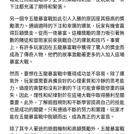
下注都充滿了期待和緊張。
另一個令五龍暴富戰如此引人入勝的原因是其極高的獎
勵潛力。通過適時的下注和幸運的運氣，玩家有機會贏
得巨額獎金，從而一夜暴富。這種獎勵的潛力吸引著無
數的賭徒和冒險家前來挑戰自己的運氣和技巧。事實
上，有許多玩家因在五龍暴富戰中獲得了驚人的獎金而
成為了傳奇人物，他們的故事激勵著更多的人加入這場
暴富大戰。
然而，要想在五龍暴富戰中獲得成功並不容易。除了運
氣外，玩家還需要具備良好的心理素質和冷靜的思考能
力。過度的貪婪和沒有計劃的下注可能會導致慘重的損
失，因此，理性和紀律對於在這場大戰中取得勝利至關
重要。此外，了解遊戲規則和不斷學習提高自己的技能
也是成功的關鍵。只有通過不斷的努力和實踐，玩家才
能在五龍暴富戰中脫穎而出，成為真正的大富翁。
除了其令人著迷的遊戲機制和高額獎勵外，五龍暴富戰