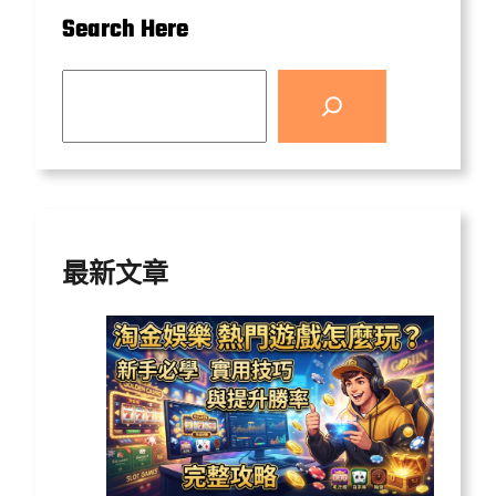
Search Here
S
e
a
r
c
h
最新文章