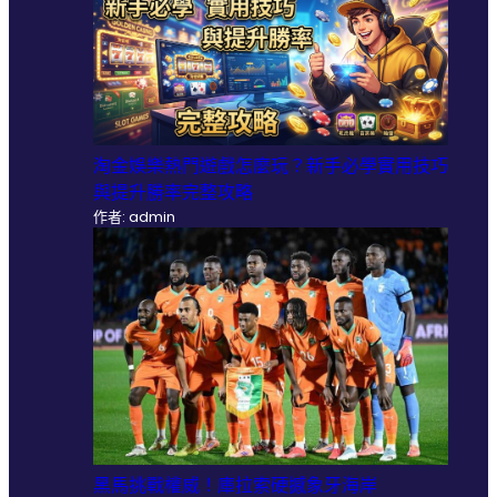
淘金娛樂熱門遊戲怎麼玩？新手必學實用技巧
與提升勝率完整攻略
作者: admin
黑馬挑戰權威！庫拉索硬撼象牙海岸