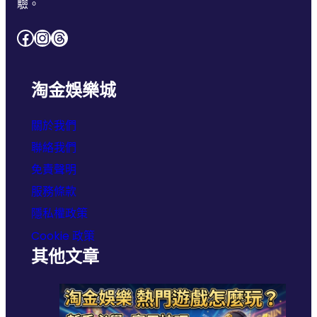
通博娛樂城評價
運動彩券單場
驗。
運彩比分
運彩足球分析
Facebook
Instagram
Threads
運彩足球玩法
淘金娛樂城
關於我們
聯絡我們
免責聲明
服務條款
隱私權政策
Cookie 政策
其他文章