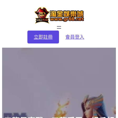
跳
至
主
要
內
容
立即註冊
會員登入