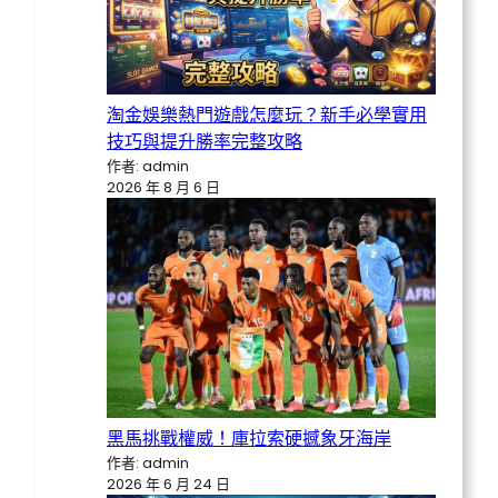
淘金娛樂熱門遊戲怎麼玩？新手必學實用
技巧與提升勝率完整攻略
作者: admin
2026 年 8 月 6 日
黑馬挑戰權威！庫拉索硬撼象牙海岸
作者: admin
2026 年 6 月 24 日