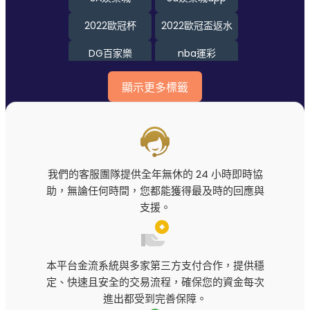
2022歐冠杯
2022歐冠盃返水
DG百家樂
nba運彩
nba運彩分析
nba運彩怎麼玩
顯示更多標籤
tha娛樂城
世足投注
優塔娛樂城
優塔娛樂城詐騙
六合彩
北京賽車pk10
我們的客服團隊提供全年無休的 24 小時即時協
助，無論任何時間，您都能獲得最及時的回應與
台灣線上娛樂城
娛樂城
支援。
娛樂城優惠
娛樂城排行
娛樂城推薦
娛樂城體驗金
本平台金流系統與多家第三方支付合作，提供穩
捕魚機
歐冠杯下注
定、快速且安全的交易流程，確保您的資金每次
進出都受到完善保障。
歐冠盃2022
歐冠盃足球