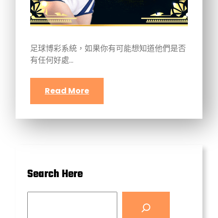
足球博彩系統，如果你有可能想知道他們是否
有任何好處…
Read More
Search Here
S
e