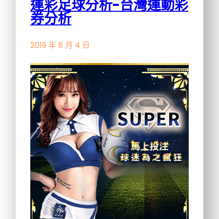
運彩足球分析-台灣運動彩
券分析
2019 年 8 月 4 日