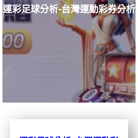
運彩足球分析-台灣運動彩券分析