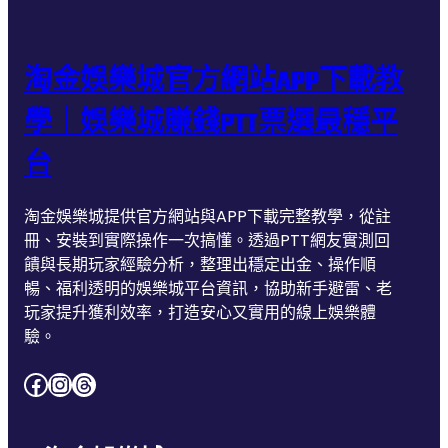
歐博
沙龍娛樂
淘金娛樂城
淘金娛樂城詐騙
淘金娛樂城官方網站APP下載教
淘金娛樂城評價
玩運彩
學｜娛樂城賺錢PTT票選最穩平
玩運彩即時比分
玩運彩報馬仔
台
現金版娛樂城
百家樂
百家樂贏錢公式
豪神娛樂城
淘金娛樂城提供官方網站與APP下載完整教學，從註
冊、安裝到實際操作一次搞懂。透過PTT網友實測回
通博
通博娛樂
饋與長期玩家經驗分析，整理出穩定出金、操作順
暢、福利透明的娛樂城平台資訊，協助新手避雷、老
通博娛樂城
通博娛樂城官網
玩家提升獲利效率，打造安心又實用的線上娛樂體
通博娛樂城評價
運動彩券單場
驗。
運彩比分
運彩足球分析
Facebook
Instagram
Threads
運彩足球玩法