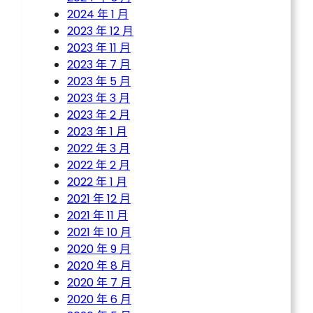
2024 年 1 月
2023 年 12 月
2023 年 11 月
2023 年 7 月
2023 年 5 月
2023 年 3 月
2023 年 2 月
2023 年 1 月
2022 年 3 月
2022 年 2 月
2022 年 1 月
2021 年 12 月
2021 年 11 月
2021 年 10 月
2020 年 9 月
2020 年 8 月
2020 年 7 月
2020 年 6 月