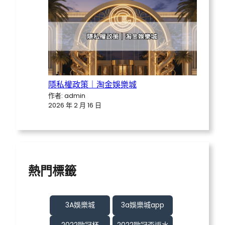
隱私權政策｜淘金娛樂城
作者: admin
2026 年 2 月 16 日
熱門標籤
3A娛樂城
3a娛樂城app