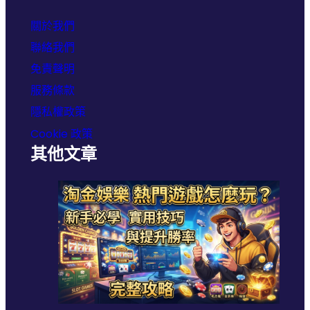
關於我們
聯絡我們
免責聲明
服務條款
隱私權政策
Cookie 政策
其他文章