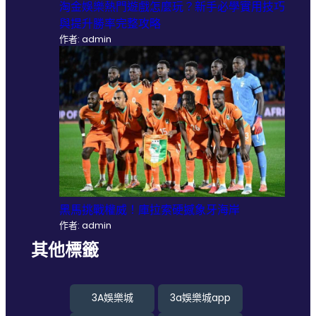
淘金娛樂熱門遊戲怎麼玩？新手必學實用技巧
與提升勝率完整攻略
作者: admin
黑馬挑戰權威！庫拉索硬撼象牙海岸
作者: admin
其他標籤
3A娛樂城
3a娛樂城app