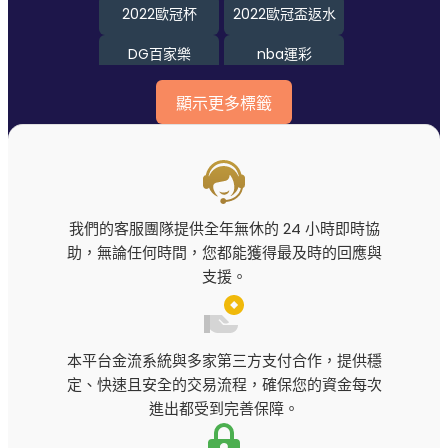
2022歐冠杯
2022歐冠盃返水
DG百家樂
nba運彩
nba運彩分析
nba運彩怎麼玩
顯示更多標籤
tha娛樂城
世足投注
優塔娛樂城
優塔娛樂城詐騙
六合彩
北京賽車pk10
我們的客服團隊提供全年無休的 24 小時即時協
助，無論任何時間，您都能獲得最及時的回應與
台灣線上娛樂城
娛樂城
支援。
娛樂城優惠
娛樂城排行
娛樂城推薦
娛樂城體驗金
本平台金流系統與多家第三方支付合作，提供穩
捕魚機
歐冠杯下注
定、快速且安全的交易流程，確保您的資金每次
進出都受到完善保障。
歐冠盃2022
歐冠盃足球