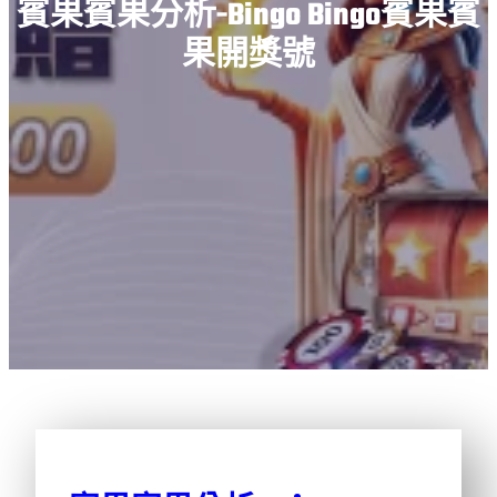
賓果賓果分析-Bingo Bingo賓果賓
果開獎號