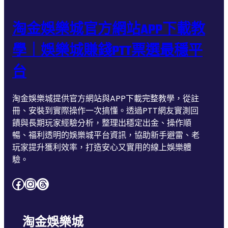
淘金娛樂城
淘金娛樂城詐騙
淘金娛樂城官方網站APP下載教
淘金娛樂城評價
玩運彩
學｜娛樂城賺錢PTT票選最穩平
玩運彩即時比分
玩運彩報馬仔
台
現金版娛樂城
百家樂
百家樂贏錢公式
豪神娛樂城
淘金娛樂城提供官方網站與APP下載完整教學，從註
冊、安裝到實際操作一次搞懂。透過PTT網友實測回
通博
通博娛樂
饋與長期玩家經驗分析，整理出穩定出金、操作順
暢、福利透明的娛樂城平台資訊，協助新手避雷、老
通博娛樂城
通博娛樂城官網
玩家提升獲利效率，打造安心又實用的線上娛樂體
通博娛樂城評價
運動彩券單場
驗。
運彩比分
運彩足球分析
Facebook
Instagram
Threads
運彩足球玩法
淘金娛樂城