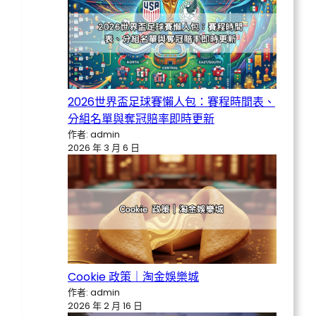
2026世界盃足球賽懶人包：賽程時間表、
分組名單與奪冠賠率即時更新
作者: admin
2026 年 3 月 6 日
Cookie 政策｜淘金娛樂城
作者: admin
2026 年 2 月 16 日