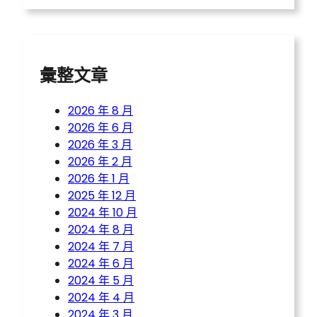
r
c
h
彙整文章
2026 年 8 月
2026 年 6 月
2026 年 3 月
2026 年 2 月
2026 年 1 月
2025 年 12 月
2024 年 10 月
2024 年 8 月
2024 年 7 月
2024 年 6 月
2024 年 5 月
2024 年 4 月
2024 年 3 月