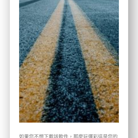
如果您不想下載該軟件，那麼玩運彩這是您的