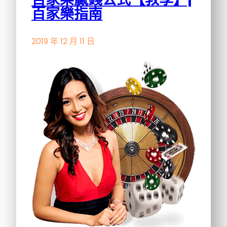
百家樂指南
2019 年 12 月 11 日