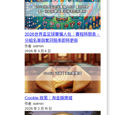
2026世界盃足球賽懶人包：賽程時間表、
分組名單與奪冠賠率即時更新
作者: admin
2026 年 3 月 6 日
Cookie 政策｜淘金娛樂城
作者: admin
2026 年 2 月 16 日