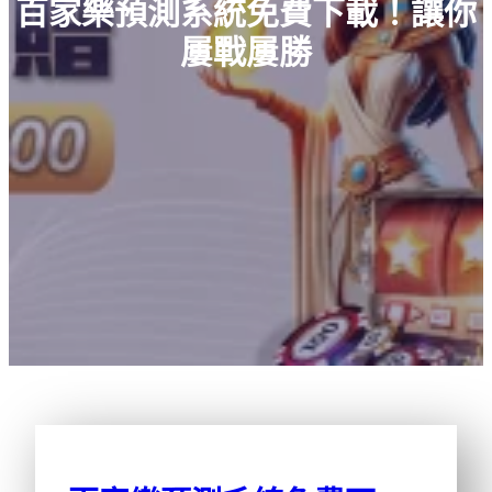
百家樂預測系統免費下載！讓你
屢戰屢勝