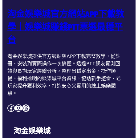
淘金娛樂城
淘金娛樂城詐騙
淘金娛樂城官方網站APP下載教
淘金娛樂城評價
玩運彩
學｜娛樂城賺錢PTT票選最穩平
玩運彩即時比分
玩運彩報馬仔
台
現金版娛樂城
百家樂
百家樂贏錢公式
豪神娛樂城
淘金娛樂城提供官方網站與APP下載完整教學，從註
冊、安裝到實際操作一次搞懂。透過PTT網友實測回
通博
通博娛樂
饋與長期玩家經驗分析，整理出穩定出金、操作順
暢、福利透明的娛樂城平台資訊，協助新手避雷、老
通博娛樂城
通博娛樂城官網
玩家提升獲利效率，打造安心又實用的線上娛樂體
通博娛樂城評價
運動彩券單場
驗。
運彩比分
運彩足球分析
Facebook
Instagram
Threads
運彩足球玩法
淘金娛樂城