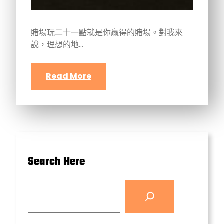
賭場玩二十一點就是你贏得的賭場。對我來
說，理想的地…
Read More
Search Here
S
e
a
r