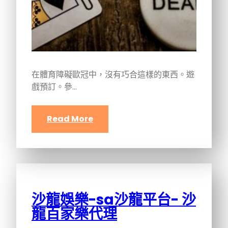
在體育障礙歐冠中，沒有巧合這樣的東西。遊
戲預訂。參…
Read More
沙龍娛樂-sa沙龍平台- 沙
龍百家樂代理