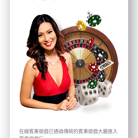
在線賓果遊戲已通過傳統的賓果遊戲大廳進入