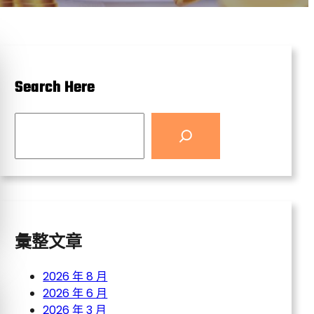
Search Here
S
e
a
r
c
h
彙整文章
2026 年 8 月
2026 年 6 月
2026 年 3 月