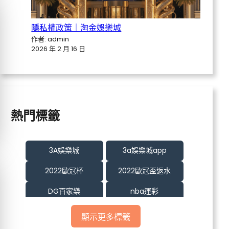
隱私權政策｜淘金娛樂城
作者: admin
2026 年 2 月 16 日
熱門標籤
3A娛樂城
3a娛樂城app
2022歐冠杯
2022歐冠盃返水
DG百家樂
nba運彩
nba運彩分析
nba運彩怎麼玩
顯示更多標籤