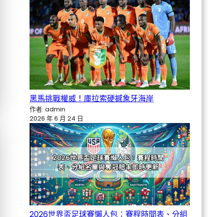
黑馬挑戰權威！庫拉索硬撼象牙海岸
作者: admin
2026 年 6 月 24 日
2026世界盃足球賽懶人包：賽程時間表、分組