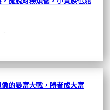
錢，擺脫財務煩惱，小資族也能
一…
想像的暴富大戰，勝者成大富