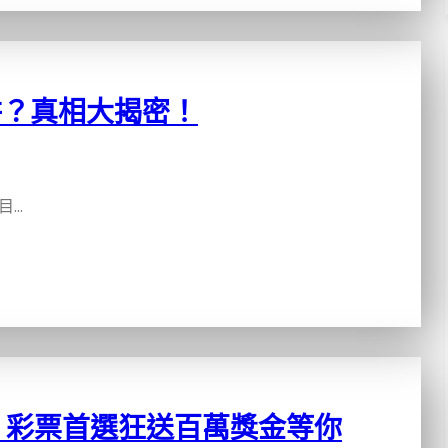
阱？真相大揭密！
目…
，彩票首選狂送百萬獎金等你