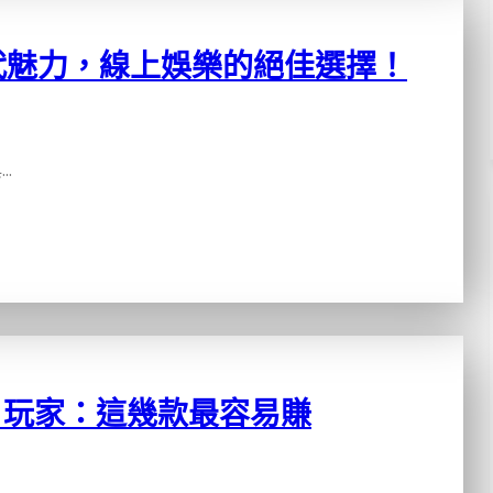
代魅力，線上娛樂的絕佳選擇！
…
3！玩家：這幾款最容易賺