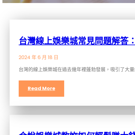
台灣線上娛樂城常見問題解答：
2024 年 6 月 18 日
台灣的線上娛樂城在過去幾年裡蓬勃發展，吸引了大量
Read More