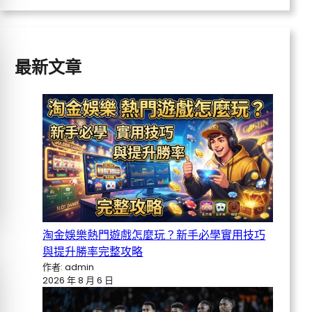
最新文章
淘金娛樂熱門遊戲怎麼玩？新手必學實用技巧
與提升勝率完整攻略
作者: admin
2026 年 8 月 6 日