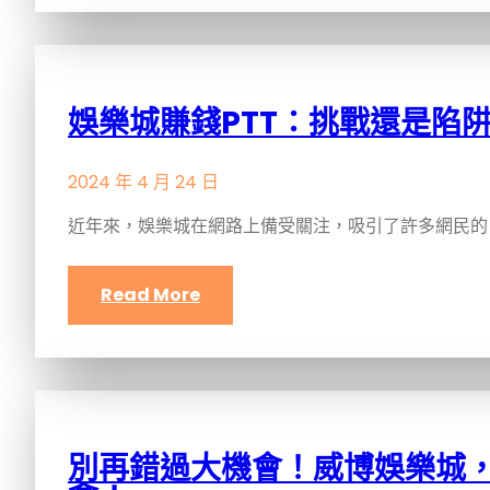
娛樂城賺錢PTT：挑戰還是陷
2024 年 4 月 24 日
近年來，娛樂城在網路上備受關注，吸引了許多網民的
Read More
別再錯過大機會！威博娛樂城