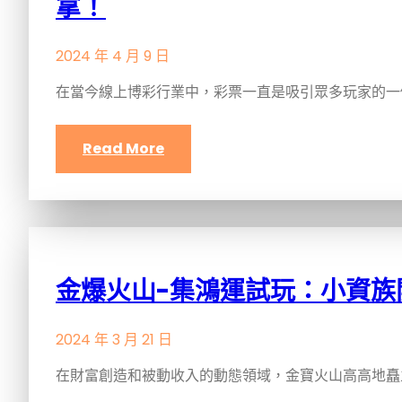
拿！
2024 年 4 月 9 日
在當今線上博彩行業中，彩票一直是吸引眾多玩家的一
Read More
金爆火山-集鴻運試玩：小資族
2024 年 3 月 21 日
在財富創造和被動收入的動態領域，金寶火山高高地矗