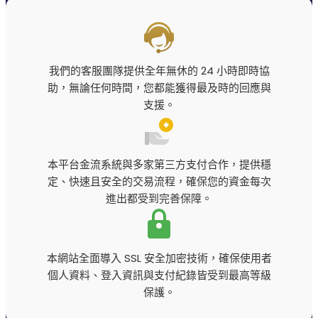
tha娛樂城
世足投注
優塔娛樂城
優塔娛樂城詐騙
六合彩
北京賽車pk10
我們的客服團隊提供全年無休的 24 小時即時協
助，無論任何時間，您都能獲得最及時的回應與
台灣線上娛樂城
娛樂城
支援。
娛樂城優惠
娛樂城排行
娛樂城推薦
娛樂城體驗金
本平台金流系統與多家第三方支付合作，提供穩
捕魚機
歐冠杯下注
定、快速且安全的交易流程，確保您的資金每次
進出都受到完善保障。
歐冠盃2022
歐冠盃足球
歐博
沙龍娛樂
本網站全面導入 SSL 安全加密技術，確保使用者
淘金娛樂城
淘金娛樂城詐騙
個人資料、登入資訊與支付紀錄皆受到最高等級
淘金娛樂城評價
玩運彩
保護。
玩運彩即時比分
玩運彩報馬仔