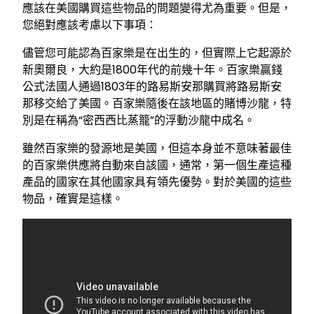
應該在美國購買這些物品的問題變得尤為重要。但是，
您絕對應該考慮以下事項：
儘管您可能認為百家樂是在出生的，但實際上它起源於
新奧爾良，大約是1800年代的前幾十年。百家樂贏錢
公式法國人通過1803年的路易斯安那購買將路易斯安
那移交給了美國。百家樂隨後在該地區的賭博沙龍，特
別是在稱為“密西西比蒸籠”的浮動沙龍中成名。
雖然百家樂的發源地是美國，但這本身並不意味著最佳
的百家樂供應將自動來自該國，通常，第一個生產這種
產品的國家在其他國家具有領先優勢。對於美國的這些
物品，確實是這樣。