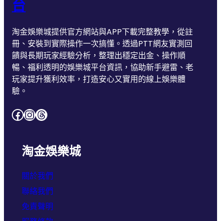
台
現金版娛樂城
百家樂
百家樂贏錢公式
豪神娛樂城
淘金娛樂城提供官方網站與APP下載完整教學，從註
冊、安裝到實際操作一次搞懂。透過PTT網友實測回
通博
通博娛樂
饋與長期玩家經驗分析，整理出穩定出金、操作順
暢、福利透明的娛樂城平台資訊，協助新手避雷、老
通博娛樂城
通博娛樂城官網
玩家提升獲利效率，打造安心又實用的線上娛樂體
通博娛樂城評價
運動彩券單場
驗。
運彩比分
運彩足球分析
Facebook
Instagram
Threads
運彩足球玩法
淘金娛樂城
關於我們
聯絡我們
免責聲明