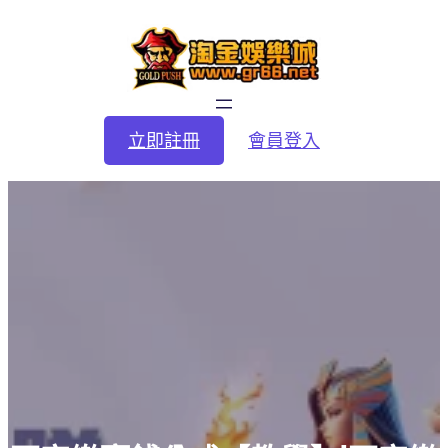
跳
至
主
要
內
容
立即註冊
會員登入