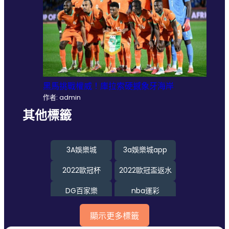
黑馬挑戰權威！庫拉索硬撼象牙海岸
作者: admin
其他標籤
3A娛樂城
3a娛樂城app
2022歐冠杯
2022歐冠盃返水
DG百家樂
nba運彩
nba運彩分析
nba運彩怎麼玩
顯示更多標籤