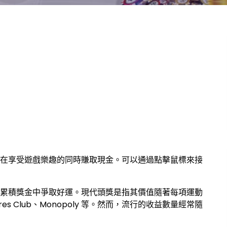
在享受遊戲樂趣的同時賺取現金。可以通過點擊鼠標來接
累積獎金中爭取好運。現代頭獎是指其價值隨著每項運動
es Club、Monopoly 等。然而，流行的收益數量經常隨