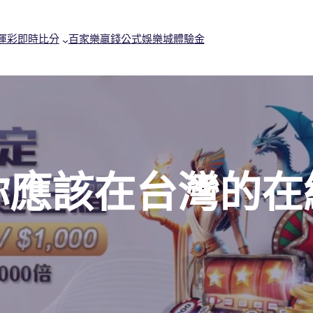
運彩即時比分
百家樂贏錢公式
娛樂城體驗金
你應該在台灣的在