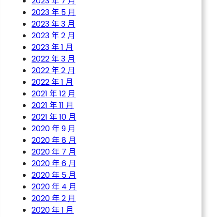
2023 年 7 月
2023 年 5 月
2023 年 3 月
2023 年 2 月
2023 年 1 月
2022 年 3 月
2022 年 2 月
2022 年 1 月
2021 年 12 月
2021 年 11 月
2021 年 10 月
2020 年 9 月
2020 年 8 月
2020 年 7 月
2020 年 6 月
2020 年 5 月
2020 年 4 月
2020 年 2 月
2020 年 1 月