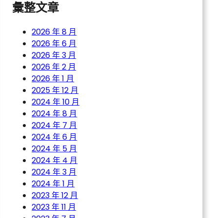
彙整文章
2026 年 8 月
2026 年 6 月
2026 年 3 月
2026 年 2 月
2026 年 1 月
2025 年 12 月
2024 年 10 月
2024 年 8 月
2024 年 7 月
2024 年 6 月
2024 年 5 月
2024 年 4 月
2024 年 3 月
2024 年 1 月
2023 年 12 月
2023 年 11 月