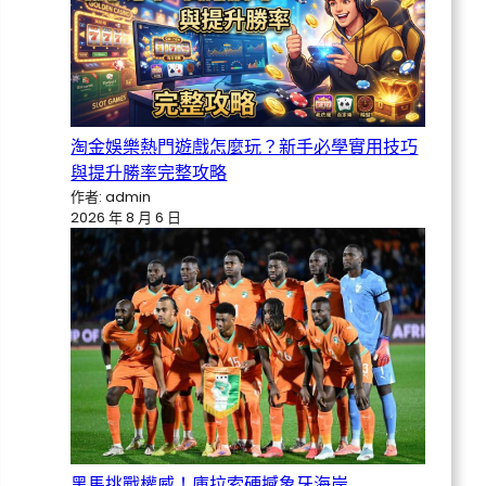
淘金娛樂熱門遊戲怎麼玩？新手必學實用技巧
與提升勝率完整攻略
作者: admin
2026 年 8 月 6 日
黑馬挑戰權威！庫拉索硬撼象牙海岸