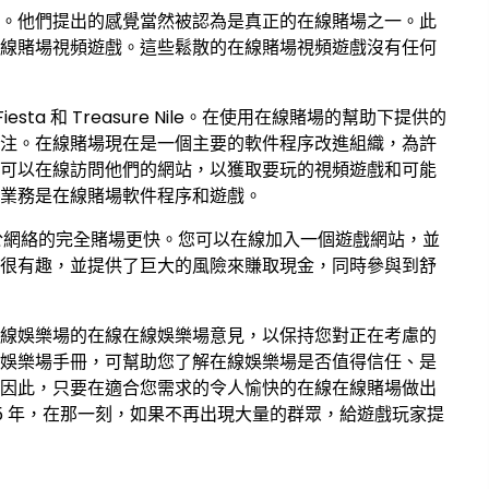
。他們提出的感覺當然被認為是真正的在線賭場之一。此
線賭場視頻遊戲。這些鬆散的在線賭場視頻遊戲沒有任何
sta 和 Treasure Nile。在使用在線賭場的幫助下提供的
注。在線賭場現在是一個主要的軟件程序改進組織，為許
可以在線訪問他們的網站，以獲取要玩的視頻遊戲和可能
業務是在線賭場軟件程序和遊戲。
於網絡的完全賭場更快。您可以在線加入一個遊戲網站，並
很有趣，並提供了巨大的風險來賺取現金，同時參與到舒
線娛樂場的在線在線娛樂場意見，以保持您對正在考慮的
娛樂場手冊，可幫助您了解在線娛樂場是否值得信任、是
因此，只要在適合您需求的令人愉快的在線在線賭場做出
5 年，在那一刻，如果不再出現大量的群眾，給遊戲玩家提