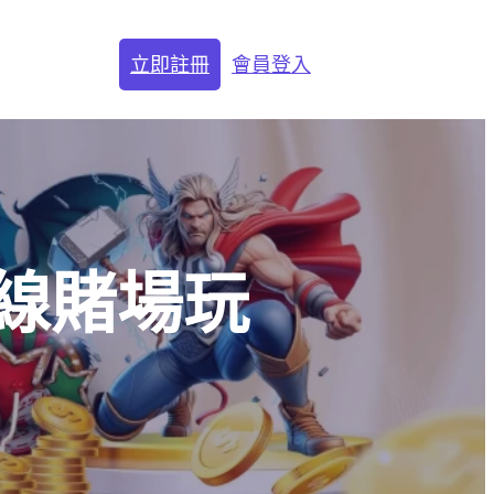
立即註冊
會員登入
線賭場玩