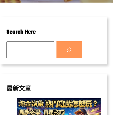
Search Here
S
e
a
r
c
h
最新文章