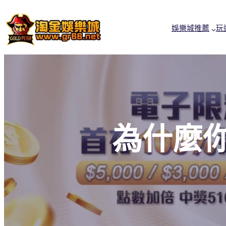
跳
至
娛樂城推薦
玩
主
要
內
容
為什麼