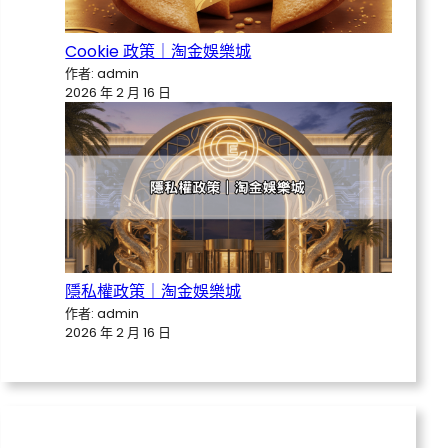
Cookie 政策｜淘金娛樂城
作者: admin
2026 年 2 月 16 日
隱私權政策｜淘金娛樂城
作者: admin
2026 年 2 月 16 日