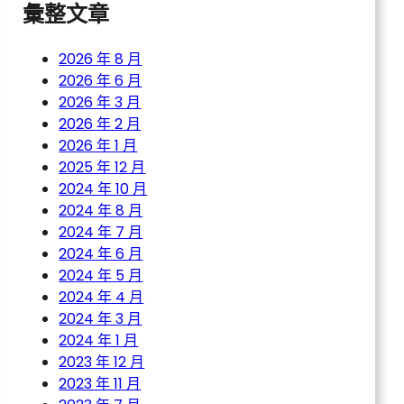
彙整文章
2026 年 8 月
2026 年 6 月
2026 年 3 月
2026 年 2 月
2026 年 1 月
2025 年 12 月
2024 年 10 月
2024 年 8 月
2024 年 7 月
2024 年 6 月
2024 年 5 月
2024 年 4 月
2024 年 3 月
2024 年 1 月
2023 年 12 月
2023 年 11 月