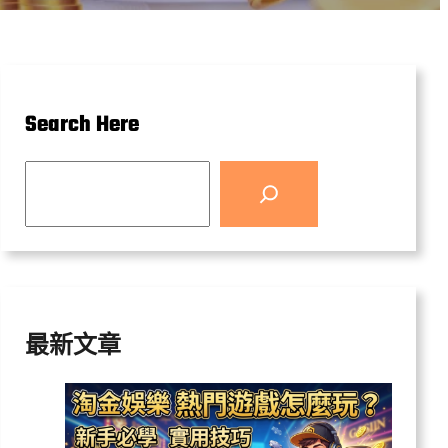
Search Here
S
e
a
r
c
h
最新文章