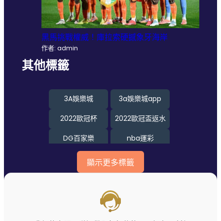
黑馬挑戰權威！庫拉索硬撼象牙海岸
作者: admin
其他標籤
3A娛樂城
3a娛樂城app
2022歐冠杯
2022歐冠盃返水
DG百家樂
nba運彩
nba運彩分析
nba運彩怎麼玩
顯示更多標籤
tha娛樂城
世足投注
優塔娛樂城
優塔娛樂城詐騙
六合彩
北京賽車pk10