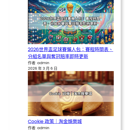
2026世界盃足球賽懶人包：賽程時間表、
分組名單與奪冠賠率即時更新
作者: admin
2026 年 3 月 6 日
Cookie 政策｜淘金娛樂城
作者: admin