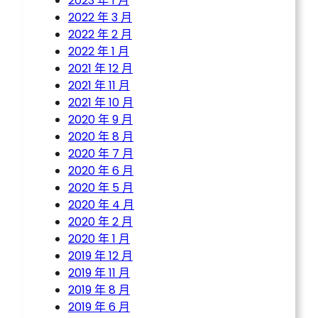
2023 年 1 月
2022 年 3 月
2022 年 2 月
2022 年 1 月
2021 年 12 月
2021 年 11 月
2021 年 10 月
2020 年 9 月
2020 年 8 月
2020 年 7 月
2020 年 6 月
2020 年 5 月
2020 年 4 月
2020 年 2 月
2020 年 1 月
2019 年 12 月
2019 年 11 月
2019 年 8 月
2019 年 6 月