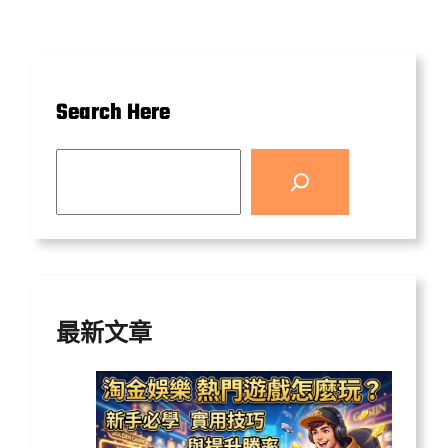
Search Here
S
e
a
r
c
h
最新文章